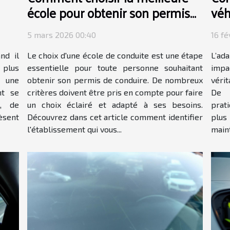
école pour obtenir son permis
véh
de conduire ?
imp
5 mars 2026 00:40
16 fé
nd il
Le choix d'une école de conduite est une étape
L’ada
 plus
essentielle pour toute personne souhaitant
imp
e une
obtenir son permis de conduire. De nombreux
vérit
t se
critères doivent être pris en compte pour faire
De 
é, de
un choix éclairé et adapté à ses besoins.
prat
èsent
Découvrez dans cet article comment identifier
plus
l'établissement qui vous...
maint