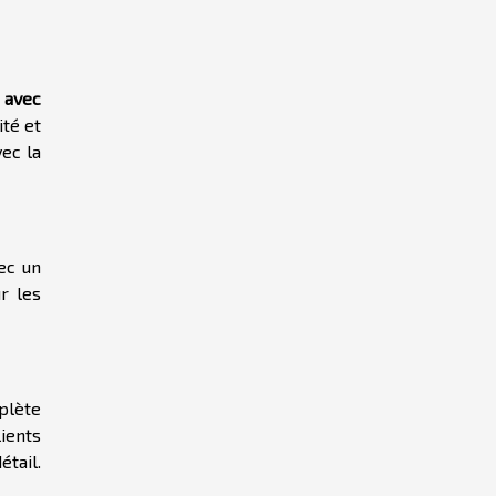
e
avec
ité et
vec la
vec un
r les
plète
ients
tail.